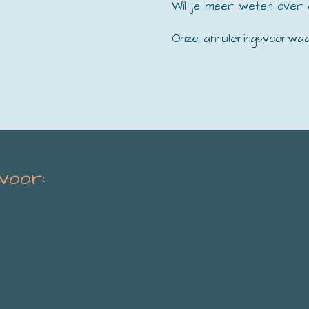
Wil je meer weten over
Onze
annuleringsvoorwa
 voor: