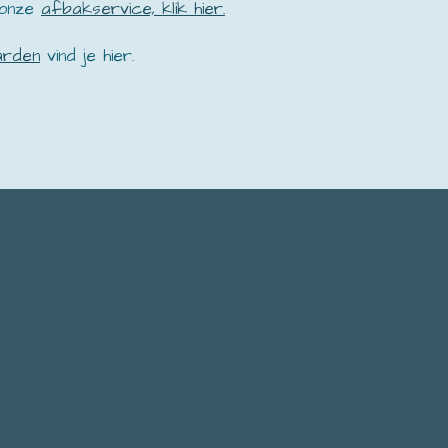
 onze
afbakservice, klik hier.
arden
vind je hier.