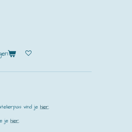
gen
atelierpas vind je
hier
.
e je
hier
.