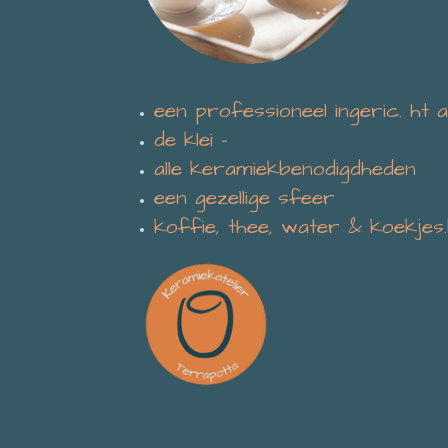
een professioneel ingeric. ht a
de klei -
alle keramiekbenodigdheden
een gezellige sfeer
koffie, thee, water & koekjes