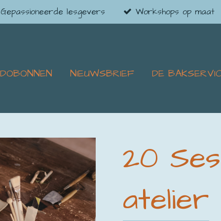
Gepassioneerde lesgevers
Workshops op maat
ADOBONNEN
NIEUWSBRIEF
DE BAKSERVI
20 Ses
atelier