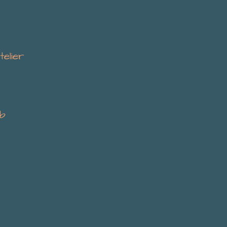
telier
.b