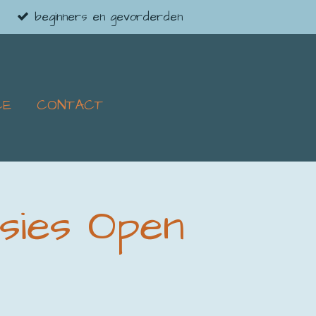
beginners en gevorderden
CE
CONTACT
sies Open