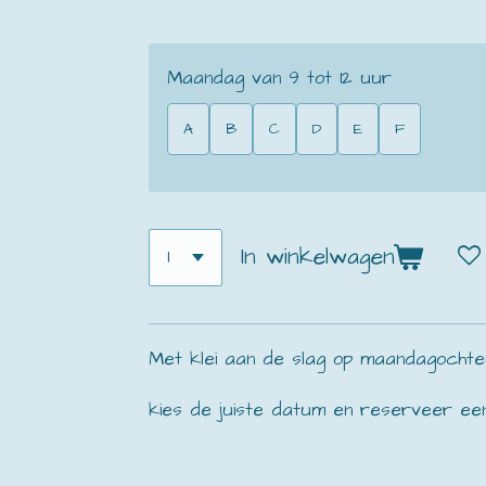
Maandag van 9 tot 12 uur
A
B
C
D
E
F
In winkelwagen
Met klei aan de slag op maandagochte
kies de juiste datum en reserveer een