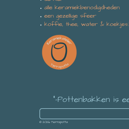
alle keramiekbenodigdheden
een gezellige sfeer
koffie, thee, water & koekjes
"-Pottenbakken is e
© 2026 Terrapotta