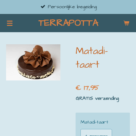
Persoonlijke begeiding
Ga
direct
TERRAPOTTA
naar
de
hoofdinhoud
Matadi-
taart
€ 17,95
GRATIS verzending
Matadi-taart