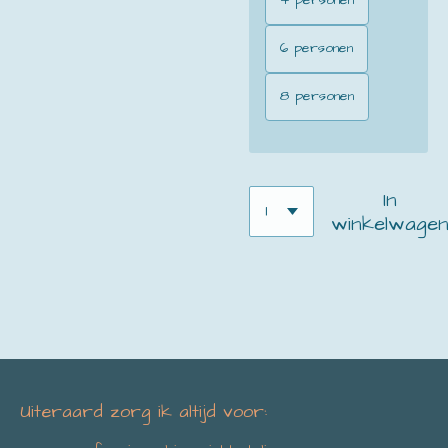
4 personen
6 personen
8 personen
In
winkelwage
Uiteraard zorg ik altijd voor: