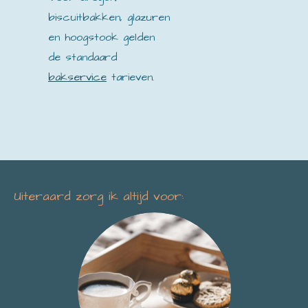
biscuitbakken, glazuren
en hoogstook gelden
de standaard
bakservice
tarieven.
Uiteraard zorg ik altijd voor: