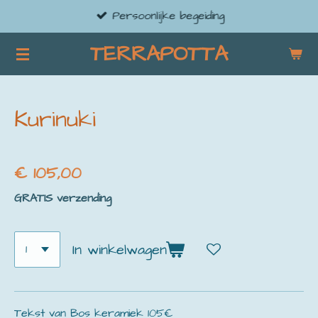
Persoonlijke begeiding
Ga
direct
TERRAPOTTA
naar
de
hoofdinhoud
Kurinuki
€ 105,00
GRATIS verzending
In winkelwagen
Tekst van Bos keramiek 105€