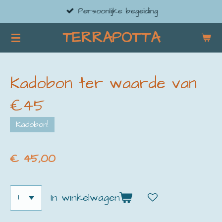
Persoonlijke begeiding
Ga
direct
TERRAPOTTA
naar
de
hoofdinhoud
Kadobon ter waarde van
€45
Kadobon!
€ 45,00
In winkelwagen