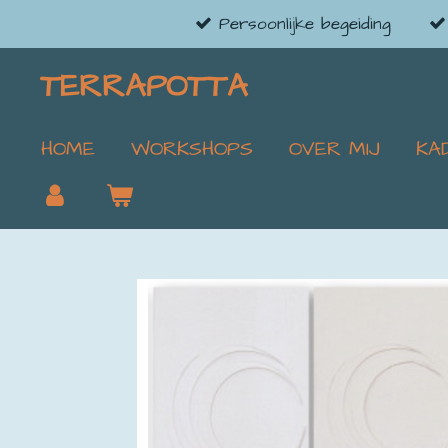
Persoonlijke begeiding
Ga
direct
TERRAPOTTA
naar
de
hoofdinhoud
HOME
WORKSHOPS
OVER MIJ
KA