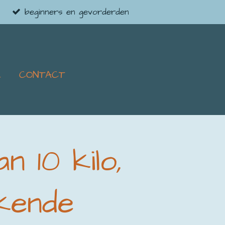
beginners en gevorderden
E
CONTACT
n 10 kilo,
kende