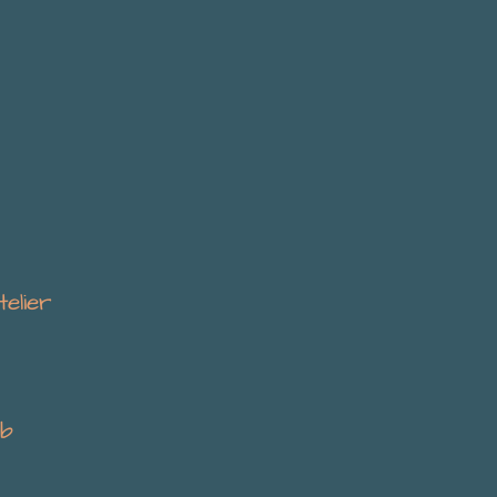
telier
.b